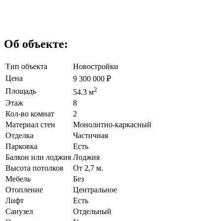
Об объекте:
Тип объекта
Новостройки
Цена
9 300 000
₽
2
Площадь
54.3 м
Этаж
8
Кол-во комнат
2
Материал стен
Монолитно-каркасный
Отделка
Частичная
Парковка
Есть
Балкон или лоджия
Лоджия
Высота потолков
От 2,7 м.
Мебель
Без
Отопление
Центральное
Лифт
Есть
Санузел
Отдельный