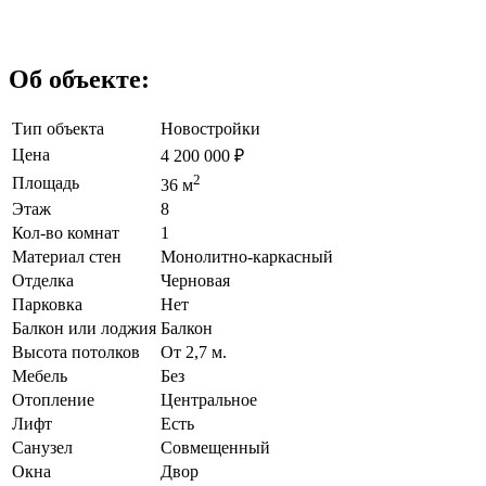
Об объекте:
Тип объекта
Новостройки
Цена
4 200 000
₽
2
Площадь
36 м
Этаж
8
Кол-во комнат
1
Материал стен
Монолитно-каркасный
Отделка
Черновая
Парковка
Нет
Балкон или лоджия
Балкон
Высота потолков
От 2,7 м.
Мебель
Без
Отопление
Центральное
Лифт
Есть
Санузел
Совмещенный
Окна
Двор